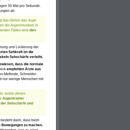
gen 50 Mal pro Sekunde.
ungen ab.
gt das Gehirn das Auge
eiben die Augenmuskeln in
eisten Fällen wird
dies
nnung und Lockerung der
rten Sehkraft ist die
skeln Sehschärfe verleiht.
bewiesen, dass die normale
weck
empfehlen Ärzte aus
ov-Methode, Schneider-
ld nur wenige Menschen mit
ln, wobei dieses
r Augentrainer
g der Sehschärfe und
 besteht darin, dass beim
re Bewegungen zu machen.