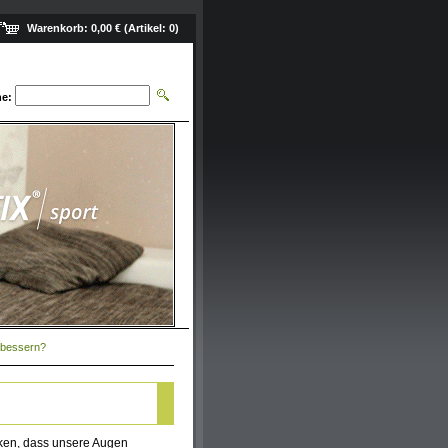
Warenkorb:
0,00 €
(Artikel:
0
)
e:
rbessern?
rken, dass unsere Augen