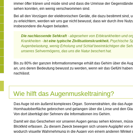
immer öfter tränen und müde sind und dass die Umrisse der Gegenstände, 
sehen konnten, ein wenig verschwommen sind.
Bei all den Vorzügen der elektronischen Geräte, die dazu bestimmt sind, u
zu erleichtern, werden wir uns gar nicht bewusst, dass wir durch ihre Nu
insbesondere die Augen belasten.
Die nachlassende Sehkraft
- abgesehen von Erbkrankheiten und or
Krankheiten -
ist eine typische Zivilisationskrankheit.
Psychische Sp
Augenbelastung, wenig Erholung und Schlaf beeinträchtigen die Sehs
unseres Sehvermögens, das uns die Natur beschert hat.
Bis zu 80% der ganzen Informationsmenge erhält das Gehirn über die Aug
an, uns deren Bedeutung bewusst zu werden, wenn wir das Gefühl haben,
nachlässt.
Wie hilft das Augenmuskeltraining?
Das Auge ist ein äußerst komplexes Organ. Sonnenstrahlen, die das Auge
Hornhautoberfläche gebrochen und gelangen über die Linse und den Glas
Von dort überträgt der Sehnerv die Informationen ins Gehirn.
Damit wir das Geschehen vor unseren Augen genau sehen können, müss
Blickfeld erfassen. Zu diesem Zweck bewegen sich unsere Augäpfel von ei
wodurch visuelle Wahrnehmung in die Augen von einem anderen Winkel g