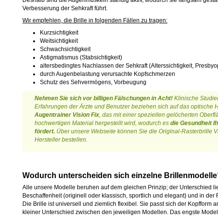
Deshalb sind die Augenmuskeln ständig aktiv, wodurch sie langsam gestä
Verbesserung der Sehkraft führt.
Wir empfehlen, die Brille in folgenden Fällen zu tragen:
Kurzsichtigkeit
Weitsichtigkeit
Schwachsichtigkeit
Astigmatismus (Stabsichtigkeit)
altersbedingtes Nachlassen der Sehkraft (Alterssichtigkeit, Presbyo
durch Augenbelastung verursachte Kopfschmerzen
Schutz des Sehvermögens, Vorbeugung
Nehmen Sie sich vor billigen Fälschungen in Acht!
Klinische Studien
Erfahrungen der Ärzte und Benutzer beziehen sich auf das optische Hi
Augentrainer Vision Fix
, das mit einer speziellen gelöcherten Oberf
hochwertigen Material hergestellt wird, wodurch es
die Gesundheit I
fördert.
Über unsere Webseite können Sie die Original-Rasterbrille Vi
Hersteller bestellen.
Wodurch unterscheiden sich einzelne Brillenmodelle
Alle unsere Modelle beruhen auf dem gleichen Prinzip; der Unterschied li
Beschaffenheit (originell oder klassisch, sportlich und elegant) und in der 
Die Brille ist universell und ziemlich flexibel. Sie passt sich der Kopfform 
kleiner Unterschied zwischen den jeweiligen Modellen. Das engste Modell