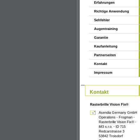
Erfahrungen
Richtige Anwendung
Sehfehler
Augentraining
Garantie
Kaufanleitung
Partnerseiten
Kontakt
Impressum
Kontakt
Rasterbrille Vision Fix®
Asendia Germany GmbH
Operations - Frogman -
Rasterbrille Vision Fix® -
iM3 s.r.o. - ID 715
Redcarstrasse 3
53842 Troisdorf