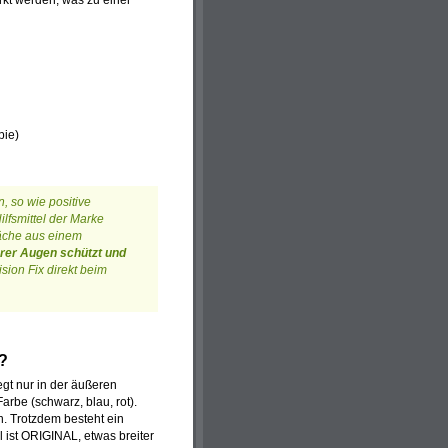
rkt werden, was zu einer
pie)
, so wie positive
lfsmittel der Marke
läche aus einem
hrer Augen schützt und
sion Fix direkt beim
?
egt nur in der äußeren
Farbe (schwarz, blau, rot).
an. Trotzdem besteht ein
 ist ORIGINAL, etwas breiter