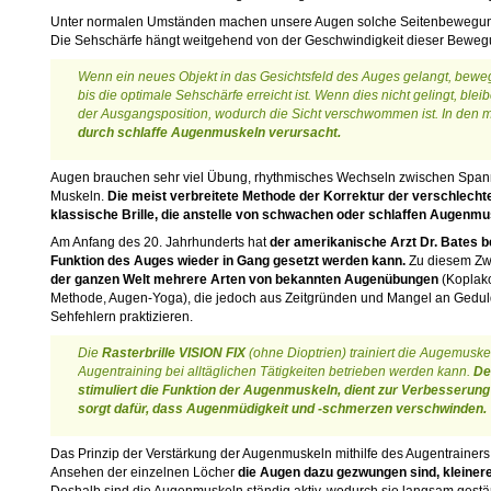
Unter normalen Umständen machen unsere Augen solche Seitenbewegun
Die Sehschärfe hängt weitgehend von der Geschwindigkeit dieser Beweg
Wenn ein neues Objekt in das Gesichtsfeld des Auges gelangt, bewe
bis die optimale Sehschärfe erreicht ist. Wenn dies nicht gelingt, bl
der Ausgangsposition, wodurch die Sicht verschwommen ist. In den m
durch schlaffe Augenmuskeln verursacht.
Augen brauchen sehr viel Übung, rhythmisches Wechseln zwischen Spa
Muskeln.
Die meist verbreitete Methode der Korrektur der verschlechte
klassische Brille, die anstelle von schwachen oder schlaffen Augenmu
Am Anfang des 20. Jahrhunderts hat
der amerikanische Arzt Dr. Bates 
Funktion des Auges wieder in Gang gesetzt werden kann.
Zu diesem Z
der ganzen Welt mehrere Arten von bekannten Augenübungen
(Koplak
Methode, Augen-Yoga), die jedoch aus Zeitgründen und Mangel an Gedu
Sehfehlern praktizieren.
Die
Rasterbrille VISION FIX
(ohne Dioptrien) trainiert die Augemuske
Augentraining bei alltäglichen Tätigkeiten betrieben werden kann.
De
stimuliert die Funktion der Augenmuskeln, dient zur Verbesserun
sorgt dafür, dass Augenmüdigkeit und -schmerzen verschwinden.
Das Prinzip der Verstärkung der Augenmuskeln mithilfe des Augentrainers
Ansehen der einzelnen Löcher
die Augen dazu gezwungen sind, kleine