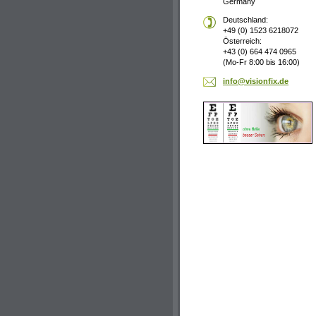
Germany
Deutschland:
+49 (0) 1523 6218072
Österreich:
+43 (0) 664 474 0965
(Mo-Fr 8:00 bis 16:00)
info@vis
ionfix.d
e